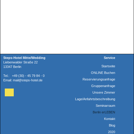
Steps-Hotel Mitte/Wedding
Service
Liebenwalder Straße 22
Startseite
13347 Berlin
ONLINE Buchen
Tel.: +49 (30) - 45 79 84 - 0
Reservierungsanfrage
Email: mail@steps-hotel.de
Gruppenanfrage
Unsere Zimmer
Lage/Anfahrtsbeschreibung
Seminarraum
Berlin erLEBEN
Kontakt
Blog
2020