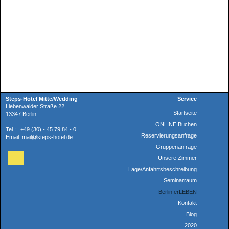
Steps-Hotel Mitte/Wedding
Service
Liebenwalder Straße 22
Startseite
13347 Berlin
ONLINE Buchen
Tel.: +49 (30) - 45 79 84 - 0
Reservierungsanfrage
Email: mail@steps-hotel.de
Gruppenanfrage
Unsere Zimmer
Lage/Anfahrtsbeschreibung
Seminarraum
Berlin erLEBEN
Kontakt
Blog
2020