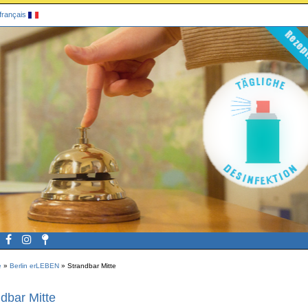
français
e
»
Berlin erLEBEN
»
Strandbar Mitte
dbar Mitte