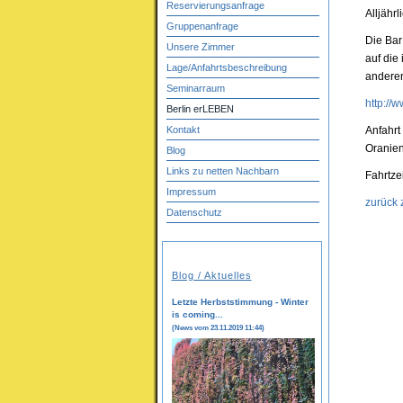
Reservierungsanfrage
Alljähr
Gruppenanfrage
Die Bar
Unsere Zimmer
auf die
Lage/Anfahrtsbeschreibung
anderen
Seminarraum
http://
Berlin erLEBEN
Kontakt
Anfahrt
Oranien
Blog
Links zu netten Nachbarn
Fahrtze
Impressum
zurück 
Datenschutz
Blog / Aktuelles
Letzte Herbststimmung - Winter
is coming...
(News vom 23.11.2019 11:44)