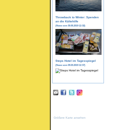
Throwback to Winter: Spenden
an die Kältehilfe
(News vom 30.05.2019 12:32)
Steps Hotel im Tagesspiegel
(News vom 09.03.2019 12:37)
Größere Karte ansehen