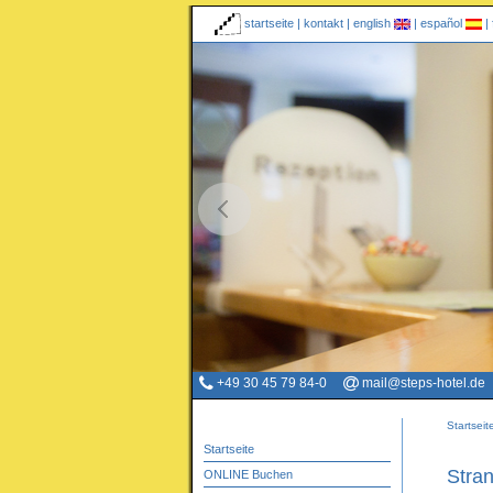
startseite
|
kontakt
|
english
|
español
|
+49 30 45 79 84-0
mail@steps-hotel.de
Startseit
Startseite
Stran
ONLINE Buchen