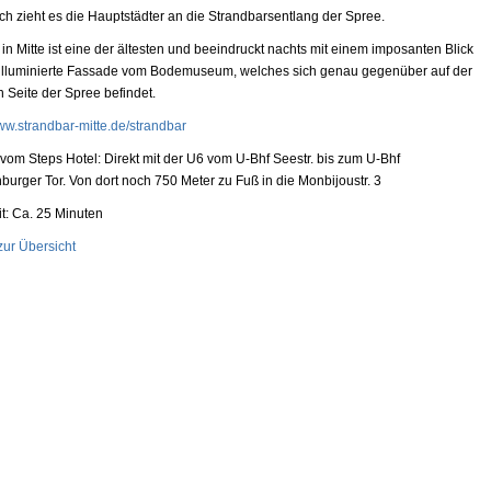
lich zieht es die Hauptstädter an die Strandbarsentlang der Spree.
 in Mitte ist eine der ältesten und beeindruckt nachts mit einem imposanten Blick
 illuminierte Fassade vom Bodemuseum, welches sich genau gegenüber auf der
 Seite der Spree befindet.
www.strandbar-mitte.de/strandbar
 vom Steps Hotel: Direkt mit der U6 vom U-Bhf Seestr. bis zum U-Bhf
burger Tor. Von dort noch 750 Meter zu Fuß in die Monbijoustr. 3
it: Ca. 25 Minuten
zur Übersicht