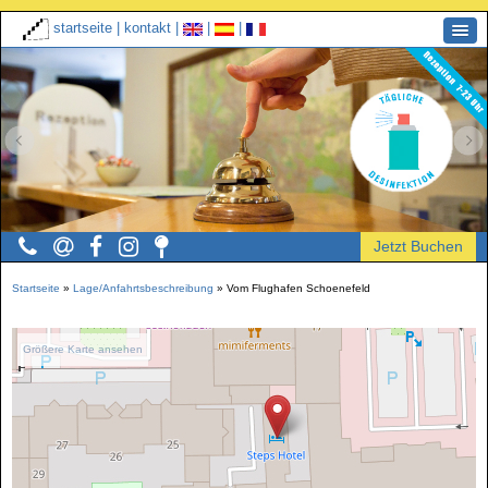
startseite
|
kontakt
|
|
|
Startseite
»
Lage/Anfahrtsbeschreibung
»
Vom Flughafen Schoenefeld
Größere Karte ansehen