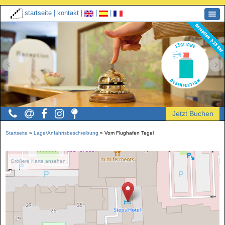
startseite
|
kontakt
|
|
|
Startseite
»
Lage/Anfahrtsbeschreibung
»
Vom Flughafen Tegel
Größere Karte ansehen