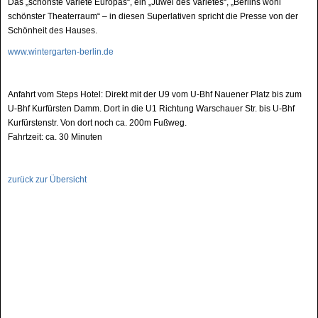
Das „schönste Varieté Europas“, ein „Juwel des Varietés“, „Berlins wohl
schönster Theaterraum“ – in diesen Superlativen spricht die Presse von der
Schönheit des Hauses.
www.wintergarten-berlin.de
Anfahrt vom Steps Hotel: Direkt mit der U9 vom U-Bhf Nauener Platz bis zum
U-Bhf Kurfürsten Damm. Dort in die U1 Richtung Warschauer Str. bis U-Bhf
Kurfürstenstr. Von dort noch ca. 200m Fußweg.
Fahrtzeit: ca. 30 Minuten
zurück zur Übersicht