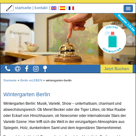
startseite
|
kontakt
|
|
|
Startseite
»
Berlin erLEBEN
»
wintergarten-berlin
Wintergarten Berlin
Wintergarten Berlin: Musik, Varieté, Show – unterhaltsam, charmant und
abwechslungsreich. Ob Meret Becker oder die Tiger Lillies, ob Max Raabe
oder Eckart von Hirschhausen, ob Newcomer oder internationale Stars der
Varieté-Szene: Hier trifft sich die Welt in der einzigartigen Atmosphäre aus
Spiegeln, Holz, dunkelrotem Samt und dem legendären Sternenhimmel.