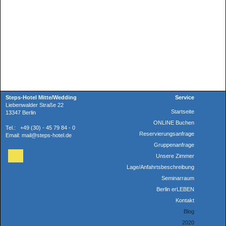
Steps-Hotel Mitte/Wedding
Service
Liebenwalder Straße 22
Startseite
13347 Berlin
ONLINE Buchen
Tel.: +49 (30) - 45 79 84 - 0
Reservierungsanfrage
Email: mail@steps-hotel.de
Gruppenanfrage
Unsere Zimmer
Lage/Anfahrtsbeschreibung
Seminarraum
Berlin erLEBEN
Kontakt
Blog
2020