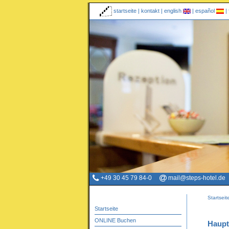
startseite
|
kontakt
|
english
|
español
|
+49 30 45 79 84-0
mail@steps-hotel.de
Startseit
Startseite
ONLINE Buchen
Haupt