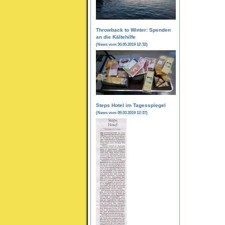
Throwback to Winter: Spenden
an die Kältehilfe
(News vom 30.05.2019 12:32)
Steps Hotel im Tagesspiegel
(News vom 09.03.2019 12:37)