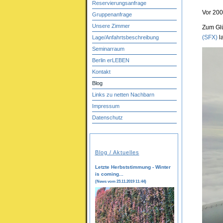
Reservierungsanfrage
Vor 200
Gruppenanfrage
Unsere Zimmer
Zum Glü
(SFX)
la
Lage/Anfahrtsbeschreibung
Seminarraum
Berlin erLEBEN
Kontakt
Blog
Links zu netten Nachbarn
Impressum
Datenschutz
Blog / Aktuelles
Letzte Herbststimmung - Winter
is coming...
(News vom 23.11.2019 11:44)