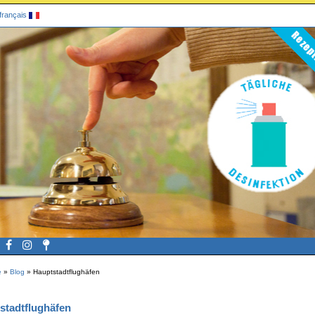
français
e
»
Blog
»
Hauptstadtflughäfen
stadtflughäfen